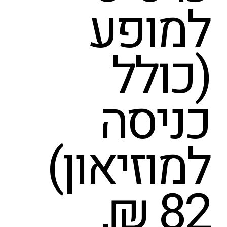
למופע
(כולל
כניסה
למוזיאון)
82 ₪,