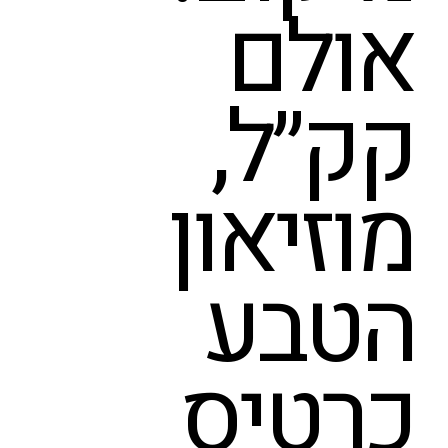
אולם
קק״ל,
מוזיאון
הטבע
כרטיס