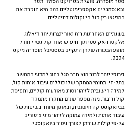
ספר מוסררה. פועלת בפרויקט הסולו "תפר"
ובאנסמבלים אקספרימנטליים בהם היא חוקרת את
המפגש בין קול חי וקולות דיגיטליים.
בשנתיים האחרונות רות ואור יוצרות יחד דיאלוג
אלקטרו-אקוסטי תוך חיפוש אחר קול נשי ייחודי.
מופע הבכורה שלהן התקיים בפסטיבל מוסררה מיקס
2024.
פרופי יזהר לבנר הוא חבר סגל בחוג למדעי המחשב
בתל-חי. תחומי המחקר שלו כוללים עיבוד אותות קול,
למידה חישובית לזיהוי וסווג מאורעות קוליים, ותפיסת
קול ודיבור. מזה מספר שנים מחקרו מתמקד
בביואקוסטיקה חישובית, ובאופן מיוחד בשיטות של
עיבוד אותות ולמידה עמוקה לזיהוי מיני ציפורים
על-פי קולות שירתן לצורך ניטור ביואקוסטי.