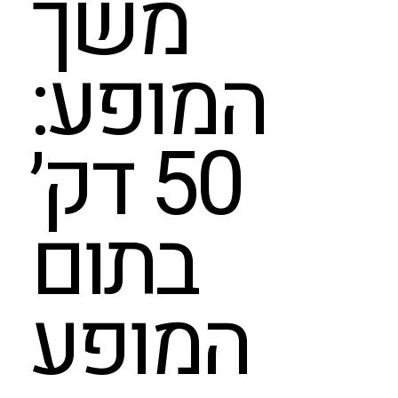
משך
המופע:
50 דק׳
בתום
המופע