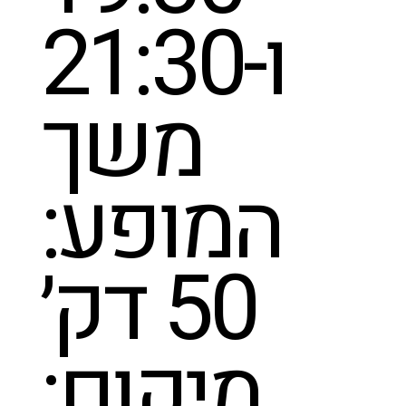
ו-21:30
משך
המופע:
50 דק׳
מיקום: