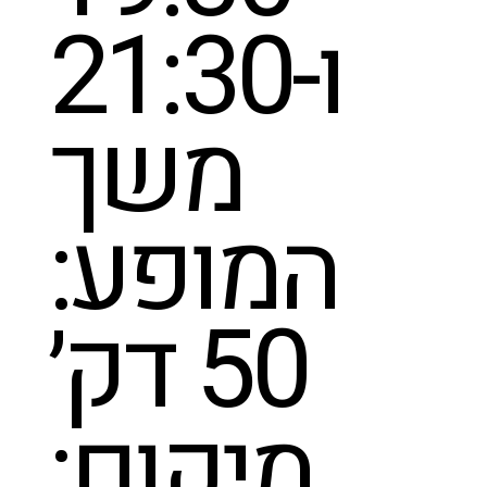
ו-21:30
משך
המופע:
50 דק׳
מיקום: