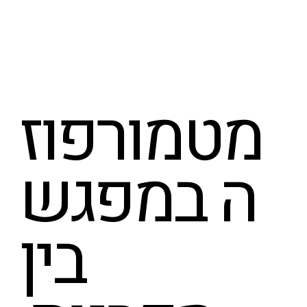
מטמורפוז
ה במפגש
בין