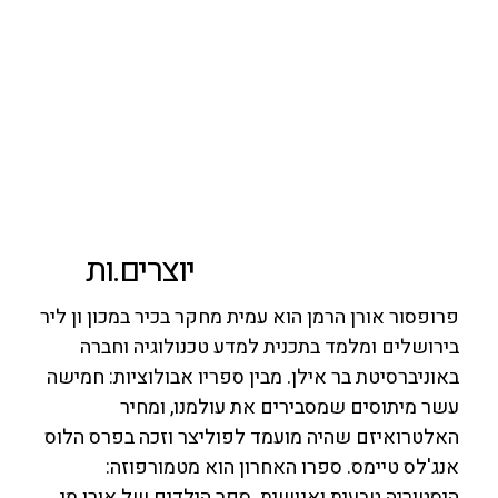
יוצרים.ות
פרופסור אורן הרמן הוא עמית מחקר בכיר במכון ון ליר
בירושלים ומלמד בתכנית למדע טכנולוגיה וחברה
באוניברסיטת בר אילן. מבין ספריו אבולוציות: חמישה
עשר מיתוסים שמסבירים את עולמנו, ומחיר
האלטרואיזם שהיה מועמד לפוליצר וזכה בפרס הלוס
אנג'לס טיימס. ספרו האחרון הוא מטמורפוזה:
היסטוריה טבעית ואנושית. ספר הילדים של אורן מי